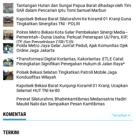
Tantangan Hutan dan Sungai Papua Barat dihadapi oleh Tim
SAR dalam Pencarian Iptu Tomi Samuel Marbun
Kapolsek Bekasi Barat Silaturahmi Ke Koramil 01 Kranji Guna
Tingkatkan Sinergitas TNI - POLRI
Polres Metro Bekasi Kota Gelar Pembekalan Sinergi Media–
Pemerintah–Dunia Usaha: Perkuat Penerapan UU Pers, KIP,
ITE dan Pengelolaan CSR/TJSL
Polda Metro Jaya Gelar Jum’at Peduli, Ajak Komunitas Ojek
Online Jaga Jakarta
*Transformasi Digital Korlantas, Kakorlantas :ETLE Catat
Peningkatan Signifikan Penegakan Hukum di Jalan Raya*
Polsek Bekasi Selatan Tingkatkan Patroli Mobile Jaga
Kondusifitas Wilayah
Kapolsek Bekasi Barat Kunjungi Koramil 01 Kranji, Ucapkan
Selamat HUT TNI ke-80
Pererat Silaturahmi, Bhabinkamtibmas Medansatria Hadiri
Maulid Nabi dan Sampaikan Pesan Kamtibmas
KOMENTAR
Tampilkan
TERKINI