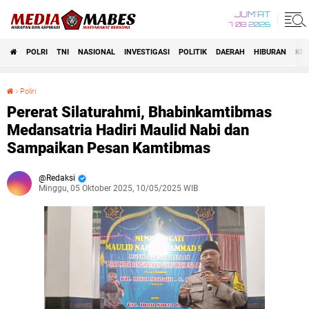
JUM'AT
7 08 2026
POLRI
TNI
NASIONAL
INVESTIGASI
POLITIK
DAERAH
HIBURAN
KRI
›
Poliri
Pererat Silaturahmi, Bhabinkamtibmas Medansatria Hadiri Maulid Nabi dan Sampaikan Pesan Kamtibmas
Pererat Silaturahmi, Bhabinkamtibmas
Medansatria Hadiri Maulid Nabi dan
Sampaikan Pesan Kamtibmas
Redaksi
Minggu, 05 Oktober 2025, 10/05/2025 WIB