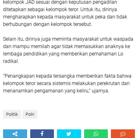
kelompok JAD sesuai dengan keputusan pengadilan
ditetapkan sebagai kelompok teror. Untuk itu, dirinya
mengharapkan kepada masyarakat untuk peka dan tidak
berhubungan dengan kelompok tersebut.
Selain itu, dirinya juga meminta masyarakat untuk waspada
dan mampu memilah agar tidak memasukkan anaknya ke
lembaga pendidikan yang memberikan pemahaman Lo
radikal.
"Penangkapan kepada tersangka memberikan fakta bahwa
kelompok teror secara sistemis melakukan perekrutan dan
menanamkan pengamanan yang keliru," ujarnya.
Politik
Polri