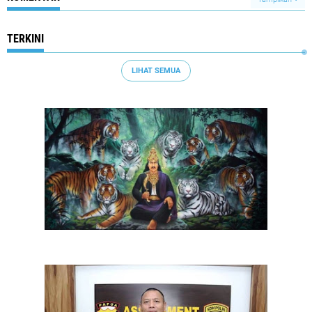
TERKINI
LIHAT SEMUA