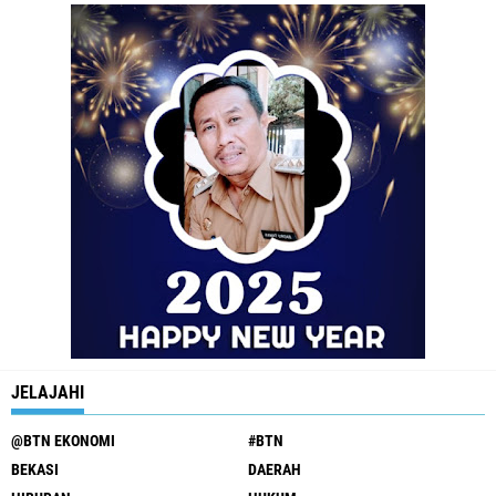
JELAJAHI
@BTN EKONOMI
#BTN
BEKASI
DAERAH