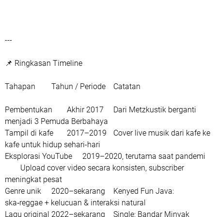
---
📌 Ringkasan Timeline
Tahapan
Tahun / Periode
Catatan
Pembentukan
Akhir 2017
Dari Metzkustik berganti
menjadi 3 Pemuda Berbahaya
Tampil di kafe
2017–2019
Cover live musik dari kafe ke
kafe untuk hidup sehari-hari
Eksplorasi YouTube
2019–2020, terutama saat pandemi
Upload cover video secara konsisten, subscriber
meningkat pesat
Genre unik
2020–sekarang
Kenyed Fun Java:
ska‑reggae + kelucuan & interaksi natural
Lagu original
2022–sekarang
Single: Bandar Minyak