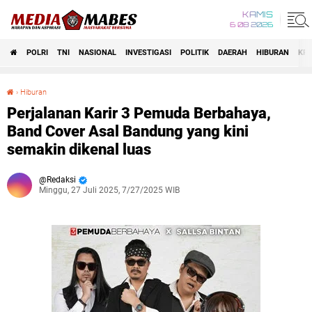
KAMIS
6 08 2026
POLRI
TNI
NASIONAL
INVESTIGASI
POLITIK
DAERAH
HIBURAN
KRI
›
Hiburan
Perjalanan Karir 3 Pemuda Berbahaya, Band Cover Asal Bandung yang kini semakin dikenal luas
Perjalanan Karir 3 Pemuda Berbahaya,
Band Cover Asal Bandung yang kini
semakin dikenal luas
Redaksi
Minggu, 27 Juli 2025, 7/27/2025 WIB