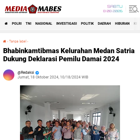
SABTU
8 08 2026
POLRI
TNI
NASIONAL
INVESTIGASI
POLITIK
DAERAH
HIBURAN
KRI
›
Tanpa label
›
Bhabinkamtibmas Kelurahan Medan Satria Dukung Deklarasi Pemilu Damai 2024
Bhabinkamtibmas Kelurahan Medan Satria
Dukung Deklarasi Pemilu Damai 2024
Redaksi
Jumat, 18 Oktober 2024, 10/18/2024 WIB