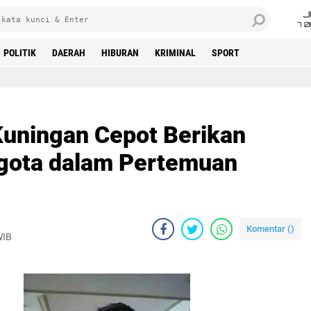
J
7 
POLITIK
DAERAH
HIBURAN
KRIMINAL
SPORT
uningan Cepot Berikan
gota dalam Pertemuan
Komentar (
)
WIB