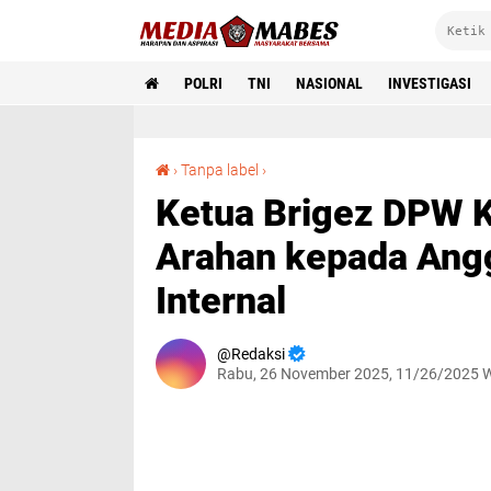
POLRI
TNI
NASIONAL
INVESTIGASI
Ketua Brigez DPW Kuningan Cepot Berikan Arahan kepada Anggota dalam Pertemuan Internal
›
Tanpa label
›
Ketua Brigez DPW K
Arahan kepada Ang
Internal
Redaksi
Rabu, 26 November 2025, 11/26/2025 