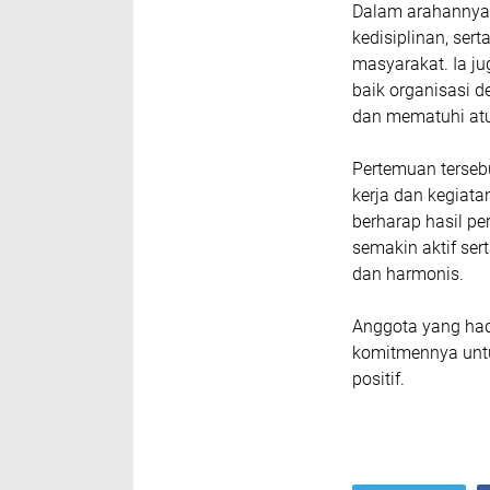
Dalam arahannya
kedisiplinan, sert
masyarakat. Ia j
baik organisasi 
dan mematuhi atu
Pertemuan tersebu
kerja dan kegiata
berharap hasil p
semakin aktif ser
dan harmonis.
Anggota yang had
komitmennya untu
positif.