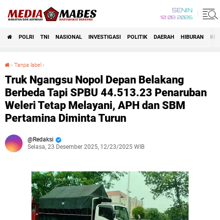
SENIN
10 08 2026
POLRI
TNI
NASIONAL
INVESTIGASI
POLITIK
DAERAH
HIBURAN
KRI
›
Tanpa label
›
Truk Ngangsu Nopol Depan Belakang Berbeda Tapi SPBU 44.513.23 Penaruban Weleri Tetap Melayani, APH dan SBM Pertamina Diminta Turun
Truk Ngangsu Nopol Depan Belakang
Berbeda Tapi SPBU 44.513.23 Penaruban
Weleri Tetap Melayani, APH dan SBM
Pertamina Diminta Turun
Redaksi
Selasa, 23 Desember 2025, 12/23/2025 WIB